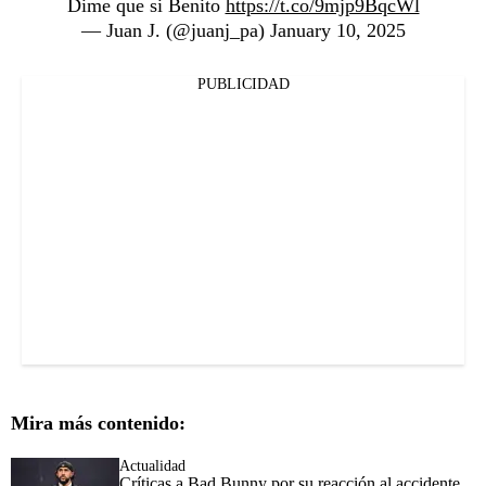
Dime que si Benito
https://t.co/9mjp9BqcWl
— Juan J. (@juanj_pa)
January 10, 2025
PUBLICIDAD
Mira más contenido:
Actualidad
Críticas a Bad Bunny por su reacción al accidente