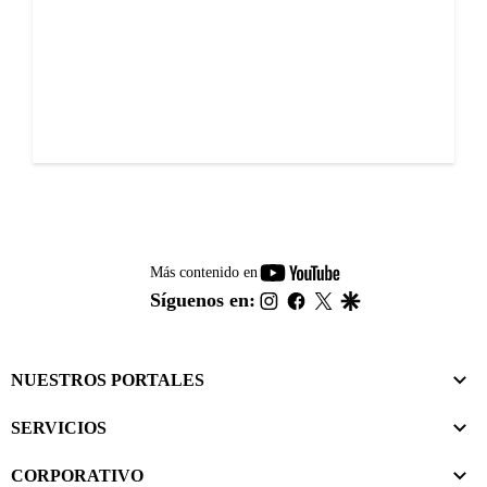
youtube-
Más contenido en
footer
instagram
facebook
twitter
google
Síguenos en:
NUESTROS PORTALES
SERVICIOS
CORPORATIVO