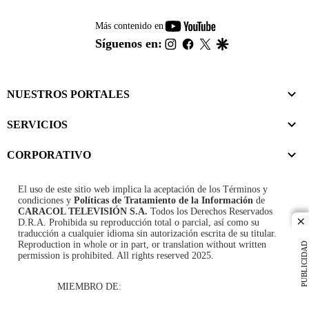
youtube-
Más contenido en
footer
instagram
facebook
twitter
google
Síguenos en:
NUESTROS PORTALES
SERVICIOS
CORPORATIVO
El uso de este sitio web implica la aceptación de los
Términos y
condiciones
y
Políticas de Tratamiento de la Información
de
CARACOL TELEVISIÓN S.A.
Todos los Derechos Reservados
D.R.A. Prohibida su reproducción total o parcial, así como su
cl
traducción a cualquier idioma sin autorización escrita de su titular.
Reproduction in whole or in part, or translation without written
PUBLICIDAD
permission is prohibited. All rights reserved 2025.
MIEMBRO DE: