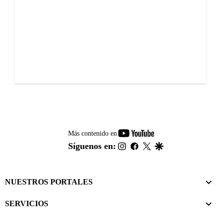
youtube-
Más contenido en
footer
instagram
facebook
twitter
google
Síguenos en:
NUESTROS PORTALES
SERVICIOS