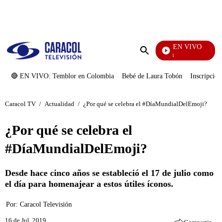
PUBLICIDAD
EN VIVO
Noticias Caracol
Enviar
búsqueda
🔴 EN VIVO: Temblor en Colombia
Bebé de Laura Tobón
Inscripcion
Caracol TV
/
Actualidad
/
¿Por qué se celebra el #DíaMundialDelEmoji?
¿Por qué se celebra el
#DíaMundialDelEmoji?
Desde hace cinco años se estableció el 17 de julio como
el día para homenajear a estos útiles íconos.
Por:
Caracol Televisión
16 de Jul, 2019