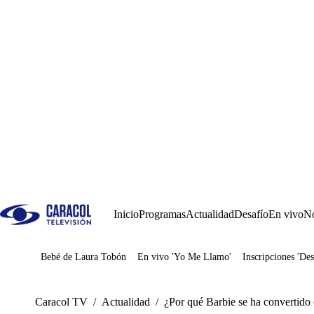
Inicio
Programas
Actualidad
Desafío
En vivo
No
Bebé de Laura Tobón
En vivo 'Yo Me Llamo'
Inscripciones 'Des
Juegos
Caracol TV
/
Actualidad
/
¿Por qué Barbie se ha convertido