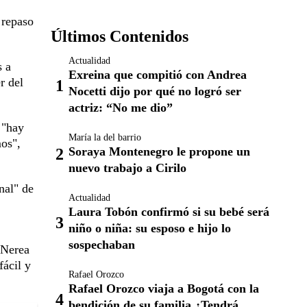
 repaso
Últimos Contenidos
Actualidad
s a
Exreina que compitió con Andrea
r del
Nocetti dijo por qué no logró ser
actriz: “No me dio”
 "hay
María la del barrio
os",
Soraya Montenegro le propone un
nuevo trabajo a Cirilo
nal" de
Actualidad
Laura Tobón confirmó si su bebé será
niño o niña: su esposo e hijo lo
sospechaban
 Nerea
fácil y
Rafael Orozco
Rafael Orozco viaja a Bogotá con la
bendición de su familia ¿Tendrá