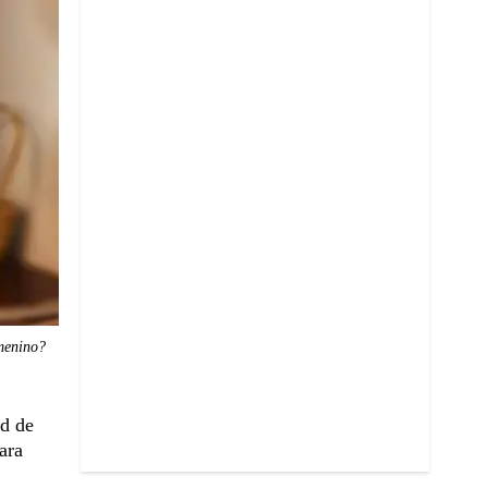
emenino?
ad de
ara