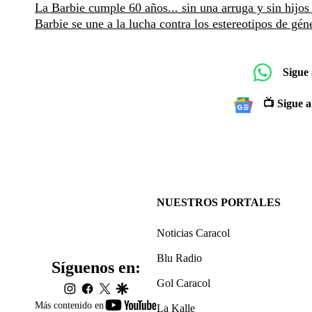
La Barbie cumple 60 años... sin una arruga y sin hijos
Barbie se une a la lucha contra los estereotipos de gén
Sigue
📺 Sigue a
NUESTROS PORTALES
Noticias Caracol
Blu Radio
Síguenos en:
Gol Caracol
instagram
facebook
twitter
google
youtube-
Más contenido en
La Kalle