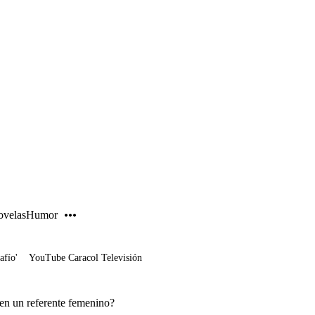
PUBLICIDAD
velas
Humor
afío'
YouTube Caracol Televisión
 en un referente femenino?