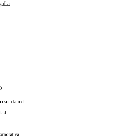
ga
La
O
ceso a la red
idad
orporativa