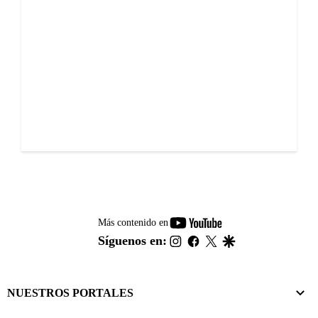
youtube-
Más contenido en
footer
instagram
facebook
twitter
google
Síguenos en:
NUESTROS PORTALES