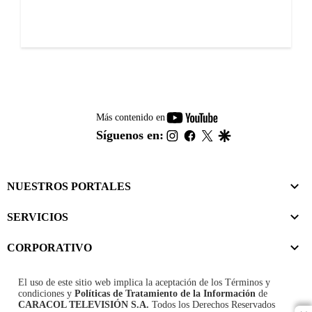
youtube-
Más contenido en
footer
instagram
facebook
twitter
google
Síguenos en:
NUESTROS PORTALES
SERVICIOS
CORPORATIVO
El uso de este sitio web implica la aceptación de los
Términos y
condiciones
y
Políticas de Tratamiento de la Información
de
CARACOL TELEVISIÓN S.A.
Todos los Derechos Reservados