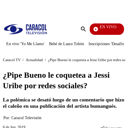
PUBLICIDAD
EN VIVO
Día A Día
Enviar
búsqueda
En vivo 'Yo Me Llamo'
Bebé de Laura Tobón
Inscripciones 'Desafío'
Caracol TV
/
Actualidad
/
¿Pipe Bueno le coquetea a Jessi Uribe por redes soc
¿Pipe Bueno le coquetea a Jessi
Uribe por redes sociales?
La polémica se desató luego de un comentario que hizo
el caleño en una publicación del artista bumangués.
Por:
Caracol Televisión
6 de Jun, 2019