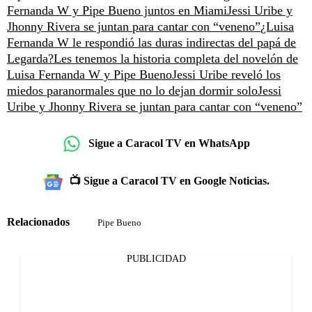
Fernanda W y Pipe Bueno juntos en Miami
Jessi Uribe y
Jhonny Rivera se juntan para cantar con “veneno”
¿Luisa
Fernanda W le respondió las duras indirectas del papá de
Legarda?
Les tenemos la historia completa del novelón de
Luisa Fernanda W y Pipe Bueno
Jessi Uribe reveló los
miedos paranormales que no lo dejan dormir solo
Jessi
Uribe y Jhonny Rivera se juntan para cantar con “veneno”
Sigue a Caracol TV en WhatsApp
📺 Sigue a Caracol TV en Google Noticias.
Relacionados
Pipe Bueno
PUBLICIDAD