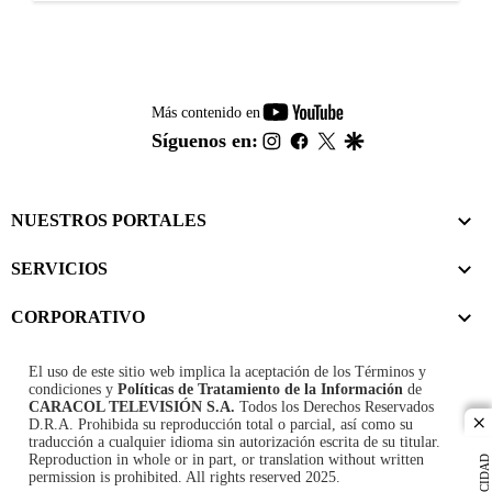
youtube-
Más contenido en
footer
instagram
facebook
twitter
google
Síguenos en:
NUESTROS PORTALES
SERVICIOS
CORPORATIVO
El uso de este sitio web implica la aceptación de los
Términos y
condiciones
y
Políticas de Tratamiento de la Información
de
CARACOL TELEVISIÓN S.A.
Todos los Derechos Reservados
D.R.A. Prohibida su reproducción total o parcial, así como su
cl
traducción a cualquier idioma sin autorización escrita de su titular.
Reproduction in whole or in part, or translation without written
PUBLICIDAD
permission is prohibited. All rights reserved 2025.