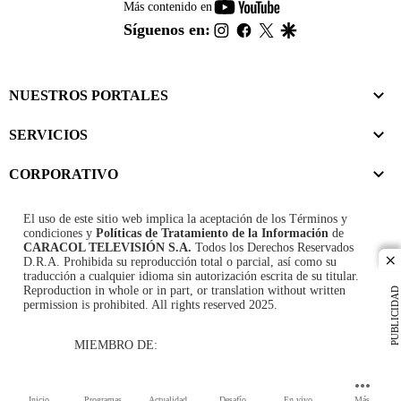
youtube-
Más contenido en
footer
instagram
facebook
twitter
google
Síguenos en:
NUESTROS PORTALES
SERVICIOS
CORPORATIVO
El uso de este sitio web implica la aceptación de los
Términos y
condiciones
y
Políticas de Tratamiento de la Información
de
CARACOL TELEVISIÓN S.A.
Todos los Derechos Reservados
D.R.A. Prohibida su reproducción total o parcial, así como su
cl
traducción a cualquier idioma sin autorización escrita de su titular.
Reproduction in whole or in part, or translation without written
PUBLICIDAD
permission is prohibited. All rights reserved 2025.
MIEMBRO DE:
Inicio
Programas
Actualidad
Desafío
En vivo
Más