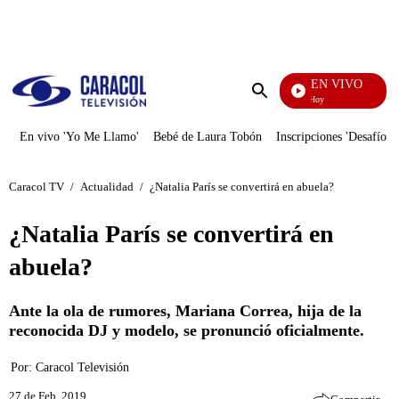
PUBLICIDAD
EN VIVO
La Finca De Hoy
Enviar
búsqueda
En vivo 'Yo Me Llamo'
Bebé de Laura Tobón
Inscripciones 'Desafío'
Caracol TV
/
Actualidad
/
¿Natalia París se convertirá en abuela?
¿Natalia París se convertirá en
abuela?
Ante la ola de rumores, Mariana Correa, hija de la
reconocida DJ y modelo, se pronunció oficialmente.
Por:
Caracol Televisión
27 de Feb, 2019