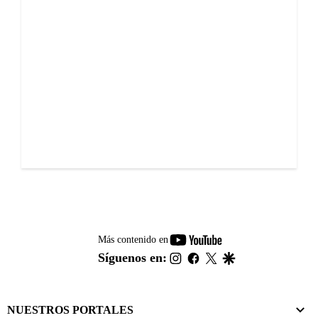
youtube-
Más contenido en
footer
instagram
facebook
twitter
google
Síguenos en:
NUESTROS PORTALES