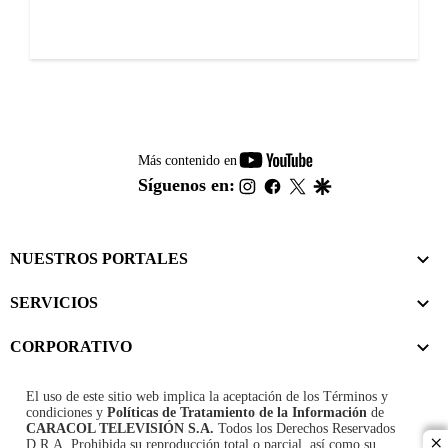
youtube-
Más contenido en
footer
instagram
facebook
twitter
google
Síguenos en:
NUESTROS PORTALES
SERVICIOS
CORPORATIVO
El uso de este sitio web implica la aceptación de los
Términos y
condiciones
y
Políticas de Tratamiento de la Información
de
CARACOL TELEVISIÓN S.A.
Todos los Derechos Reservados
D.R.A. Prohibida su reproducción total o parcial, así como su