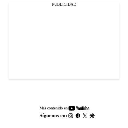
PUBLICIDAD
youtube-
Más contenido en
footer
instagram
facebook
twitter
google
Síguenos en: