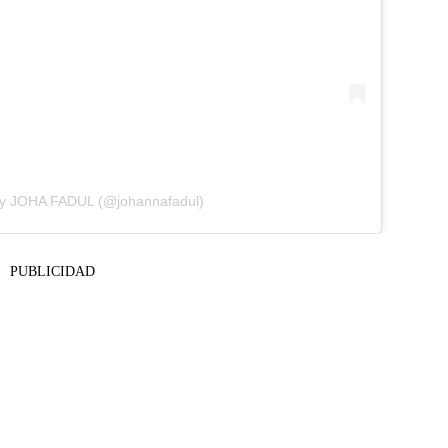
by JOHA FADUL (@johannafadul)
PUBLICIDAD