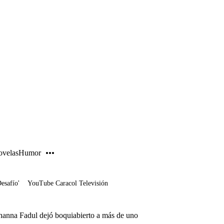
PUBLICIDAD
velas
Humor
Desafío'
YouTube Caracol Televisión
ohanna Fadul dejó boquiabierto a más de uno