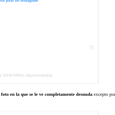
his post on Instagram
by JOHA FADUL (@johannafadul)
foto en la que se le ve completamente desnuda
excepto por