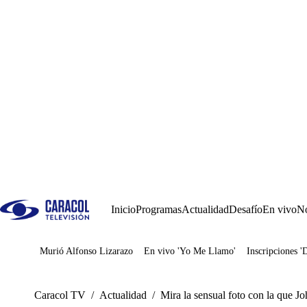
Inicio
Programas
Actualidad
Desafío
En vivo
No
Murió Alfonso Lizarazo
En vivo 'Yo Me Llamo'
Inscripciones '
Juegos
Caracol TV
/
Actualidad
/
Mira la sensual foto con la que J