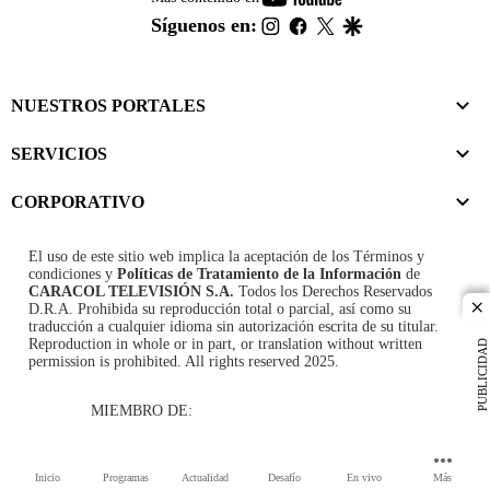
footer
instagram
facebook
twitter
google
Síguenos en:
NUESTROS PORTALES
SERVICIOS
CORPORATIVO
El uso de este sitio web implica la aceptación de los
Términos y
condiciones
y
Políticas de Tratamiento de la Información
de
CARACOL TELEVISIÓN S.A.
Todos los Derechos Reservados
D.R.A. Prohibida su reproducción total o parcial, así como su
cl
traducción a cualquier idioma sin autorización escrita de su titular.
Reproduction in whole or in part, or translation without written
PUBLICIDAD
permission is prohibited. All rights reserved 2025.
MIEMBRO DE:
Inicio
Programas
Actualidad
Desafío
En vivo
Más