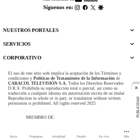
footer
instagram
facebook
twitter
google
Síguenos en:
NUESTROS PORTALES
SERVICIOS
CORPORATIVO
El uso de este sitio web implica la aceptación de los
Términos y
condiciones
y
Políticas de Tratamiento de la Información
de
CARACOL TELEVISIÓN S.A.
Todos los Derechos Reservados
D.R.A. Prohibida su reproducción total o parcial, así como su
cl
traducción a cualquier idioma sin autorización escrita de su titular.
Reproduction in whole or in part, or translation without written
PUBLICIDAD
permission is prohibited. All rights reserved 2025.
MIEMBRO DE:
Inicio
Programas
Actualidad
Desafío
En vivo
Más