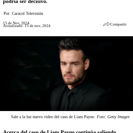
podría ser decisivo.
Por:
Caracol Televisión
15 de Nov, 2024
Compartir
Actualizado: 15 de nov, 2024
Sale a la luz nuevo video del caso de Liam Payne.
Foto: Getty Images
Acerca del caso de Liam Payne continúa saliendo