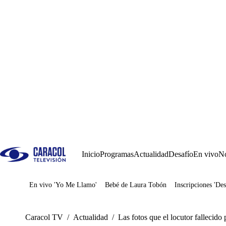
Inicio
Programas
Actualidad
Desafío
En vivo
No
En vivo 'Yo Me Llamo'
Bebé de Laura Tobón
Inscripciones 'Des
Juegos
Caracol TV
/
Actualidad
/
Las fotos que el locutor fallecido