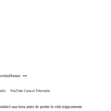
PUBLICIDAD
velas
Humor
afío'
YouTube Caracol Televisión
 publicó una hora antes de perder la vida trágicamente