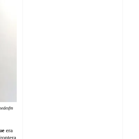
medesfm
ue
era
rontera