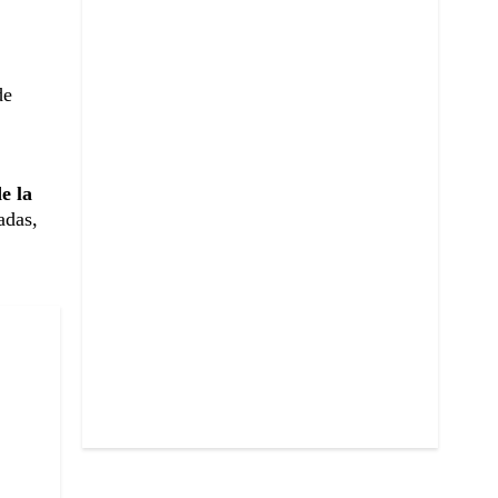
de
e la
adas,