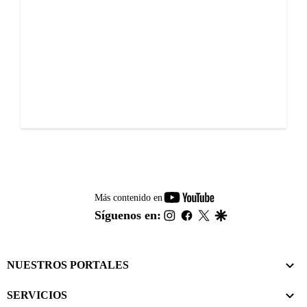
youtube-
Más contenido en
footer
instagram
facebook
twitter
google
Síguenos en:
NUESTROS PORTALES
SERVICIOS