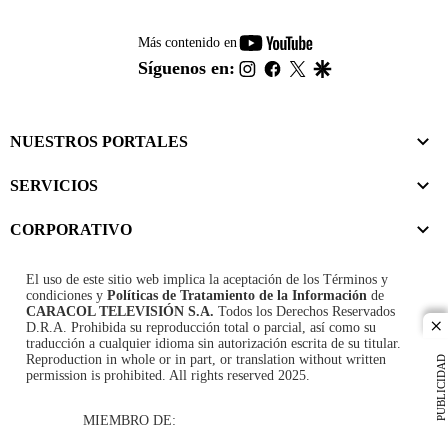
youtube-
Más contenido en
footer
instagram
facebook
twitter
google
Síguenos en:
NUESTROS PORTALES
SERVICIOS
CORPORATIVO
El uso de este sitio web implica la aceptación de los
Términos y
condiciones
y
Políticas de Tratamiento de la Información
de
CARACOL TELEVISIÓN S.A.
Todos los Derechos Reservados
D.R.A. Prohibida su reproducción total o parcial, así como su
cl
traducción a cualquier idioma sin autorización escrita de su titular.
Reproduction in whole or in part, or translation without written
PUBLICIDAD
permission is prohibited. All rights reserved 2025.
MIEMBRO DE: