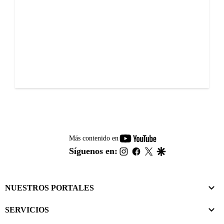
youtube-
Más contenido en
footer
instagram
facebook
twitter
google
Síguenos en:
NUESTROS PORTALES
SERVICIOS