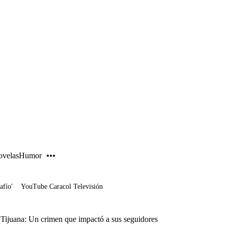
PUBLICIDAD
velas
Humor
afío'
YouTube Caracol Televisión
 Tijuana: Un crimen que impactó a sus seguidores