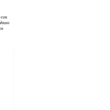
con
 abuso
os