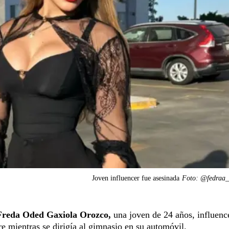
Joven influencer fue asesinada
Foto: @fedraa_
Freda Oded Gaxiola Orozco,
una joven de 24 años, influenc
e mientras se dirigía al gimnasio en su automóvil.