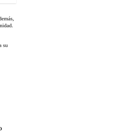
Además,
nidad.
a su
O