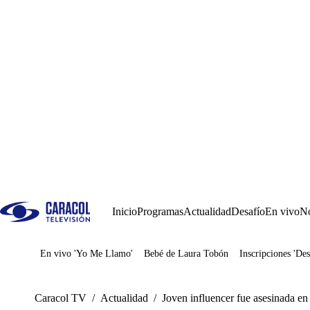
Inicio
Programas
Actualidad
Desafío
En vivo
No
En vivo 'Yo Me Llamo'
Bebé de Laura Tobón
Inscripciones 'Des
Juegos
Caracol TV
/
Actualidad
/
Joven influencer fue asesinada en