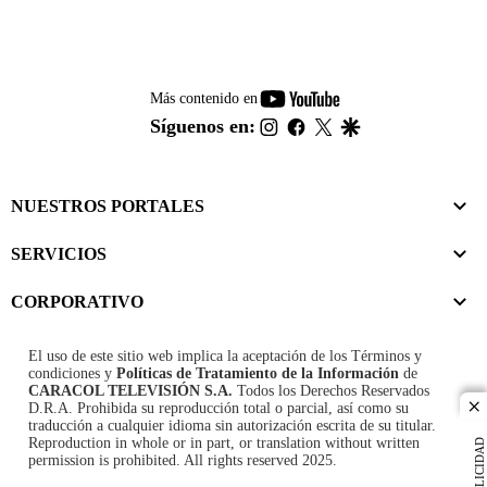
youtube-
Más contenido en
footer
instagram
facebook
twitter
google
Síguenos en:
NUESTROS PORTALES
SERVICIOS
CORPORATIVO
El uso de este sitio web implica la aceptación de los
Términos y
condiciones
y
Políticas de Tratamiento de la Información
de
CARACOL TELEVISIÓN S.A.
Todos los Derechos Reservados
D.R.A. Prohibida su reproducción total o parcial, así como su
cl
traducción a cualquier idioma sin autorización escrita de su titular.
Reproduction in whole or in part, or translation without written
PUBLICIDAD
permission is prohibited. All rights reserved 2025.