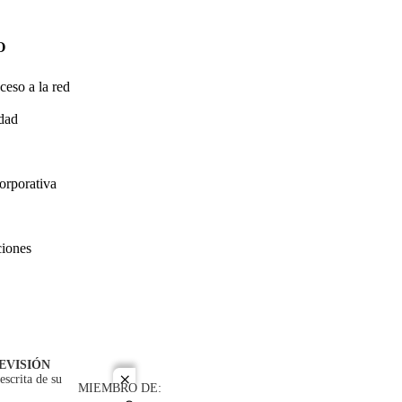
O
ceso a la red
idad
orporativa
ciones
EVISIÓN
escrita de su
close
MIEMBRO DE: