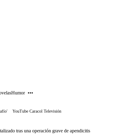
PUBLICIDAD
velas
Humor
afío'
YouTube Caracol Televisión
lizado tras una operación grave de apendicitis