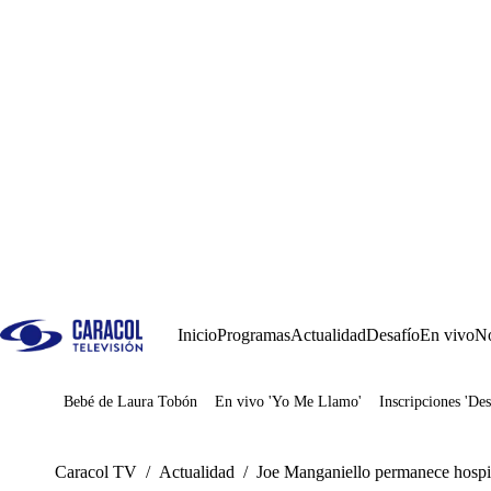
Inicio
Programas
Actualidad
Desafío
En vivo
No
Bebé de Laura Tobón
En vivo 'Yo Me Llamo'
Inscripciones 'Des
Juegos
Caracol TV
/
Actualidad
/
Joe Manganiello permanece hospita