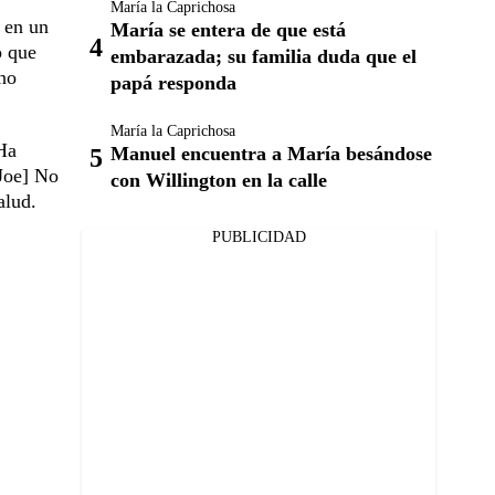
María la Caprichosa
 en un
María se entera de que está
o que
embarazada; su familia duda que el
 no
papá responda
María la Caprichosa
 Ha
Manuel encuentra a María besándose
 Joe] No
con Willington en la calle
alud.
PUBLICIDAD