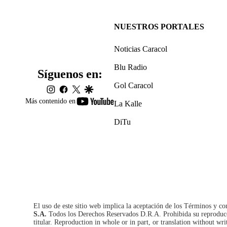
NUESTROS PORTALES
Noticias Caracol
Blu Radio
Síguenos en:
Gol Caracol
instagram
facebook
twitter
google
youtube-
Más contenido en
La Kalle
footer
DiTu
El uso de este sitio web implica la aceptación de los
Términos y co
S.A.
Todos los Derechos Reservados D.R.A. Prohibida su reproducció
titular. Reproduction in whole or in part, or translation without wri