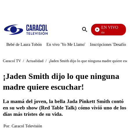
PUBLICIDAD
EN VIVO
María La Del Barrio
Enviar
búsqueda
Bebé de Laura Tobón
En vivo 'Yo Me Llamo'
Inscripciones 'Desafío'
Caracol TV
/
Actualidad
/
¡Jaden Smith dijo lo que ninguna madre quiere escu
¡Jaden Smith dijo lo que ninguna
madre quiere escuchar!
La mamá del joven, la bella Jada Pinkett Smith contó
en su web show (Red Table Talk) cómo vivió uno de los
días más tristes de su vida.
Por:
Caracol Televisión