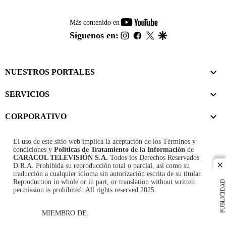
youtube-
Más contenido en
footer
instagram
facebook
twitter
google
Síguenos en:
NUESTROS PORTALES
SERVICIOS
CORPORATIVO
El uso de este sitio web implica la aceptación de los
Términos y
condiciones
y
Políticas de Tratamiento de la Información
de
CARACOL TELEVISIÓN S.A.
Todos los Derechos Reservados
D.R.A. Prohibida su reproducción total o parcial, así como su
cl
traducción a cualquier idioma sin autorización escrita de su titular.
Reproduction in whole or in part, or translation without written
PUBLICIDAD
permission is prohibited. All rights reserved 2025.
MIEMBRO DE: