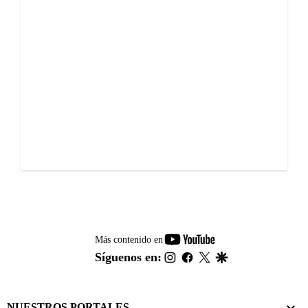
youtube-
Más contenido en
footer
instagram
facebook
twitter
google
Síguenos en:
NUESTROS PORTALES