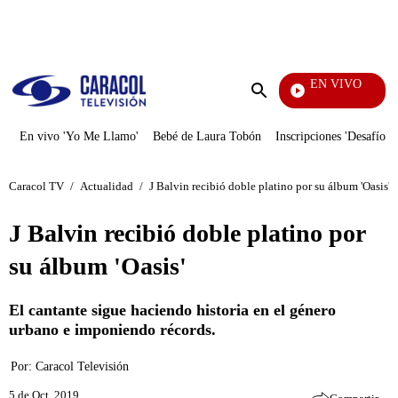
PUBLICIDAD
EN VIVO
Noticias Caracol
Enviar
búsqueda
En vivo 'Yo Me Llamo'
Bebé de Laura Tobón
Inscripciones 'Desafío'
Caracol TV
/
Actualidad
/
J Balvin recibió doble platino por su álbum 'Oasis'
J Balvin recibió doble platino por
su álbum 'Oasis'
El cantante sigue haciendo historia en el género
urbano e imponiendo récords.
Por:
Caracol Televisión
5 de Oct, 2019