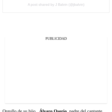
A post shared by J Balvin (@jbalvin)
PUBLICIDAD
Orgullo de su hijo,
Álvaro Osorio
, padre del cantante,