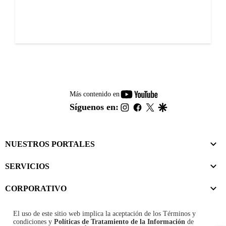
youtube-
Más contenido en
footer
instagram
facebook
twitter
google
Síguenos en:
NUESTROS PORTALES
SERVICIOS
CORPORATIVO
El uso de este sitio web implica la aceptación de los
Términos y
condiciones
y
Políticas de Tratamiento de la Información
de