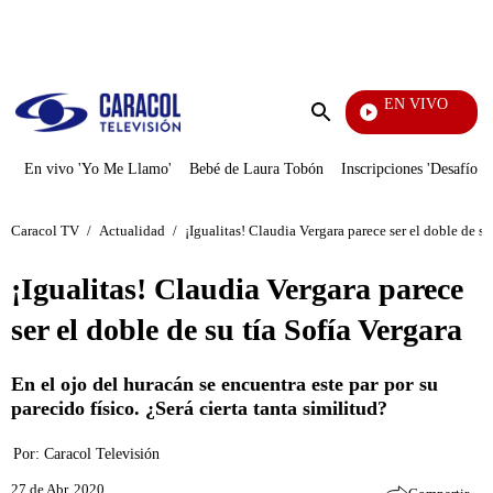
PUBLICIDAD
EN VIVO
Diario D
Enviar
búsqueda
En vivo 'Yo Me Llamo'
Bebé de Laura Tobón
Inscripciones 'Desafío'
Caracol TV
/
Actualidad
/
¡Igualitas! Claudia Vergara parece ser el doble de su
¡Igualitas! Claudia Vergara parece
ser el doble de su tía Sofía Vergara
En el ojo del huracán se encuentra este par por su
parecido físico. ¿Será cierta tanta similitud?
Por:
Caracol Televisión
27 de Abr, 2020