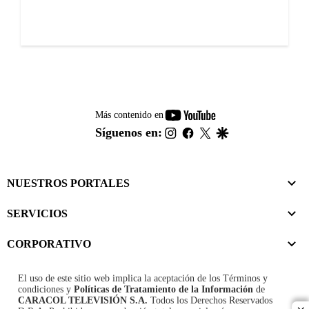
youtube-
Más contenido en
footer
instagram
facebook
twitter
google
Síguenos en:
NUESTROS PORTALES
SERVICIOS
CORPORATIVO
El uso de este sitio web implica la aceptación de los
Términos y
condiciones
y
Políticas de Tratamiento de la Información
de
CARACOL TELEVISIÓN S.A.
Todos los Derechos Reservados