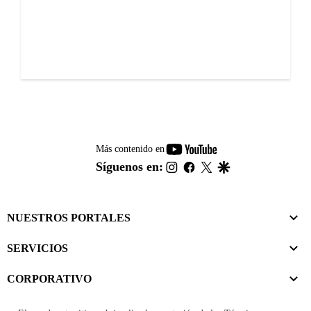
youtube-
Más contenido en
footer
instagram
facebook
twitter
google
Síguenos en:
NUESTROS PORTALES
SERVICIOS
CORPORATIVO