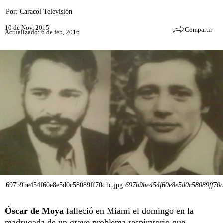
Por:
Caracol Televisión
10 de Nov, 2015
Compartir
Actualizado: 6 de feb, 2016
697b9be454f60e8e5d0c58089ff70c1d.jpg
697b9be454f60e8e5d0c58089ff70c
Óscar de Moya
falleció en Miami el domingo en la
madrugada de un grave problema respiratorio que