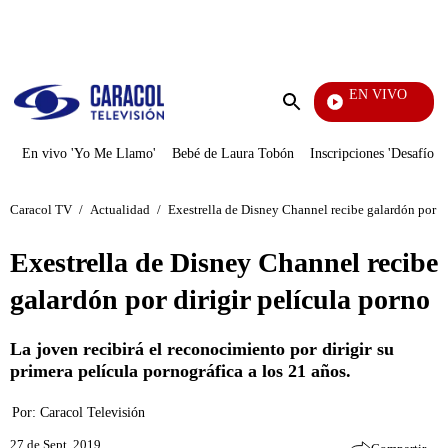
PUBLICIDAD
EN VIVO
La R
Enviar
búsqueda
En vivo 'Yo Me Llamo'
Bebé de Laura Tobón
Inscripciones 'Desafío'
Caracol TV
/
Actualidad
/
Exestrella de Disney Channel recibe galardón por di
Exestrella de Disney Channel recibe
galardón por dirigir película porno
La joven recibirá el reconocimiento por dirigir su
primera película pornográfica a los 21 años.
Por:
Caracol Televisión
27 de Sept, 2019