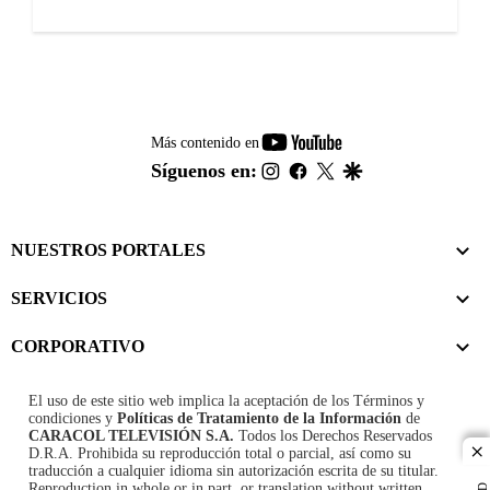
youtube-
Más contenido en
footer
instagram
facebook
twitter
google
Síguenos en:
NUESTROS PORTALES
SERVICIOS
CORPORATIVO
El uso de este sitio web implica la aceptación de los
Términos y
condiciones
y
Políticas de Tratamiento de la Información
de
CARACOL TELEVISIÓN S.A.
Todos los Derechos Reservados
D.R.A. Prohibida su reproducción total o parcial, así como su
cl
traducción a cualquier idioma sin autorización escrita de su titular.
Reproduction in whole or in part, or translation without written