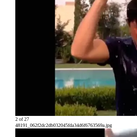
2
of
27
48191_062f2dc2db032045fda34d6f6763569a.jpg