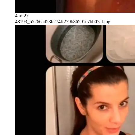
4
of
27
48193_55266ad53b274ff279b86591e7bb07af.jpg