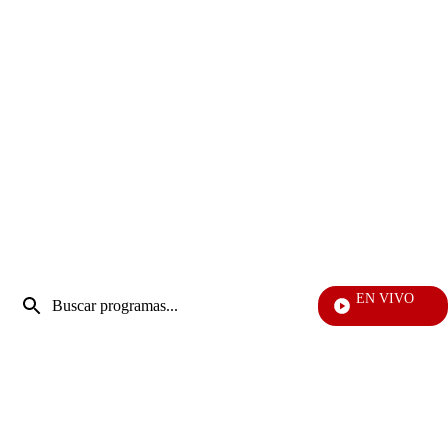
Entrada
EN VIVO
de
Rafael Oroz
Enviar
búsqueda
búsqueda