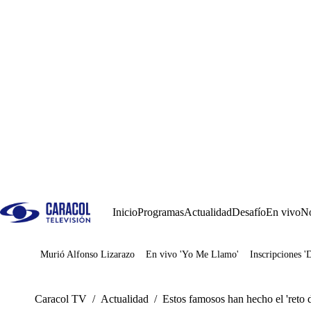
Inicio
Programas
Actualidad
Desafío
En vivo
No
Murió Alfonso Lizarazo
En vivo 'Yo Me Llamo'
Inscripciones '
Juegos
Caracol TV
/
Actualidad
/
Estos famosos han hecho el 'reto d