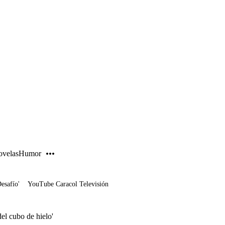
PUBLICIDAD
velas
Humor
Desafío'
YouTube Caracol Televisión
el cubo de hielo'