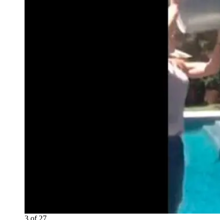
3
of
27