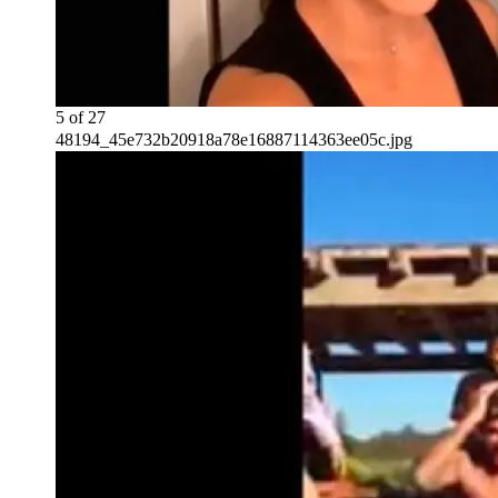
5
of
27
48194_45e732b20918a78e16887114363ee05c.jpg