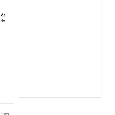
 de
ido,
uchos