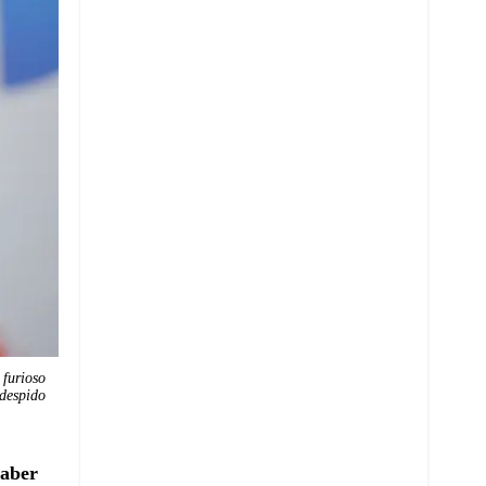
 furioso
 despido
haber