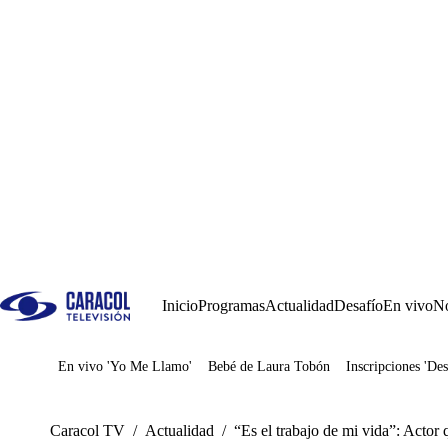
Inicio
Programas
Actualidad
Desafío
En vivo
No
En vivo 'Yo Me Llamo'
Bebé de Laura Tobón
Inscripciones 'Des
Juegos
Caracol TV
/
Actualidad
/
“Es el trabajo de mi vida”: Actor 