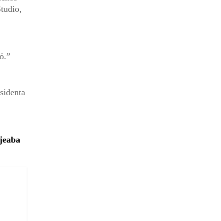
tudio,
ó.
sidenta
ajeaba