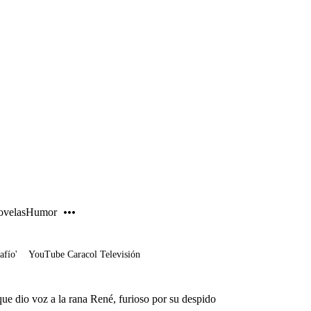
PUBLICIDAD
velas
Humor
afío'
YouTube Caracol Televisión
que dio voz a la rana René, furioso por su despido