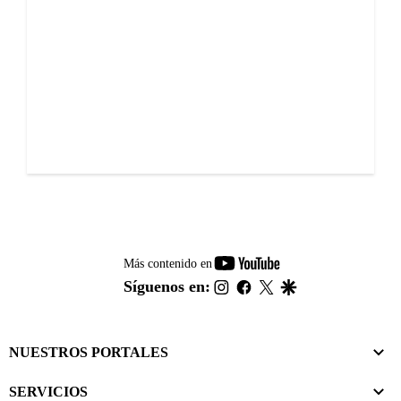
youtube-
Más contenido en
footer
instagram
facebook
twitter
google
Síguenos en:
NUESTROS PORTALES
SERVICIOS