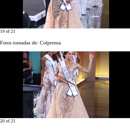
19
of
21
Fotos tomadas de: Colprensa
20
of
21