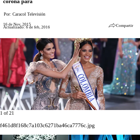
corona para
Por:
Caracol Televisión
16 de Nov, 2015
Compartir
Actualizado: 6 de feb, 2016
1
of
21
f461d8f168c7a103c6271ba46ca7776c.jpg