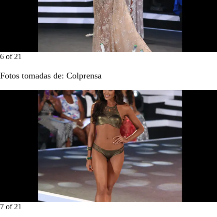
6
of
21
Fotos tomadas de: Colprensa
7
of
21