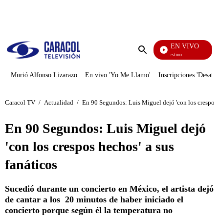
PUBLICIDAD
EN VIVO
El J
Enviar
búsqueda
Murió Alfonso Lizarazo
En vivo 'Yo Me Llamo'
Inscripciones 'Desafío
Caracol TV
/
Actualidad
/
En 90 Segundos: Luis Miguel dejó 'con los crespos h
En 90 Segundos: Luis Miguel dejó
'con los crespos hechos' a sus
fanáticos
Sucedió durante un concierto en México, el artista dejó
de cantar a los 20 minutos de haber iniciado el
concierto porque según él la temperatura no