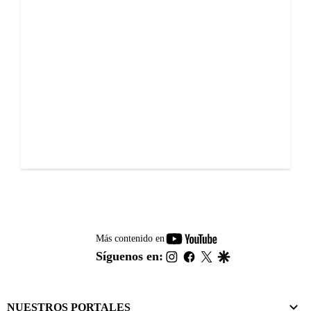
youtube-
Más contenido en
footer
instagram
facebook
twitter
google
Síguenos en:
NUESTROS PORTALES