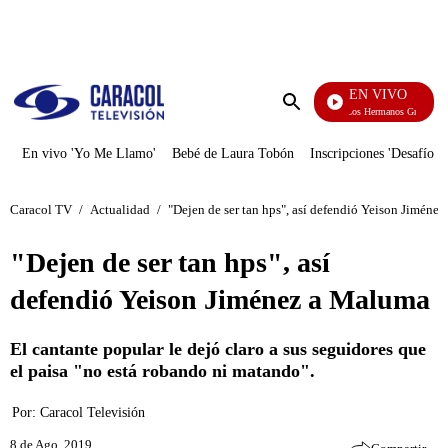
PUBLICIDAD
EN VIVO
Cuentos De Los Hermanos Grimm
Enviar
búsqueda
En vivo 'Yo Me Llamo'
Bebé de Laura Tobón
Inscripciones 'Desafío'
Caracol TV
/
Actualidad
/
"Dejen de ser tan hps", así defendió Yeison Jiméne
"Dejen de ser tan hps", así
defendió Yeison Jiménez a Maluma
El cantante popular le dejó claro a sus seguidores que
el paisa "no está robando ni matando".
Por:
Caracol Televisión
8 de Ago, 2019