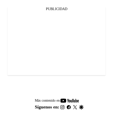
PUBLICIDAD
youtube-
Más contenido en
footer
instagram
facebook
twitter
google
Síguenos en: