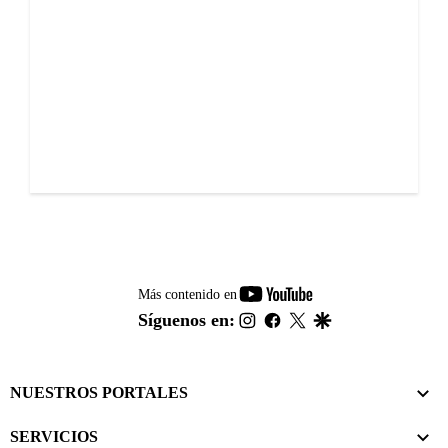
youtube-
Más contenido en
footer
instagram
facebook
twitter
google
Síguenos en:
NUESTROS PORTALES
SERVICIOS