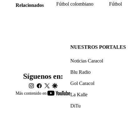
Fútbol colombiano
Fútbol
Relacionados
NUESTROS PORTALES
Noticias Caracol
Blu Radio
Síguenos en:
Gol Caracol
instagram
facebook
twitter
google
youtube-
Más contenido en
La Kalle
footer
DiTu