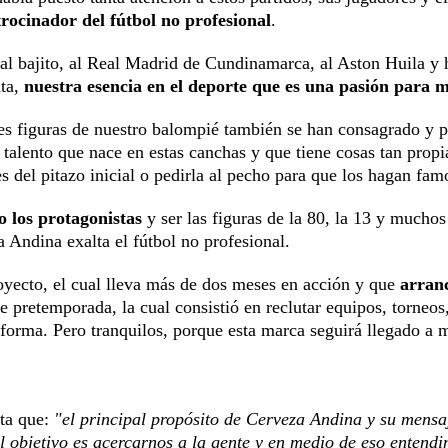
rocinador del fútbol no profesional
.
 y al bajito, al Real Madrid de Cundinamarca, al Aston Huila y 
nta,
nuestra esencia en el deporte que es una pasión para 
es figuras de nuestro balompié también se han consagrado y p
 talento que nace en estas canchas y que tiene cosas tan propi
es del pitazo inicial o pedirla al pecho para que los hagan fam
 los protagonistas
y ser las figuras de la 80, la 13 y muchos
 Andina exalta el fútbol no profesional.
oyecto, el cual lleva más de dos meses en acción y que
arran
e pretemporada, la cual consistió en reclutar equipos, torneos
aforma. Pero tranquilos, porque esta marca seguirá llegado a 
nta que:
"el principal propósito de Cerveza Andina y su mensa
el objetivo es acercarnos a la gente y en medio de eso entend