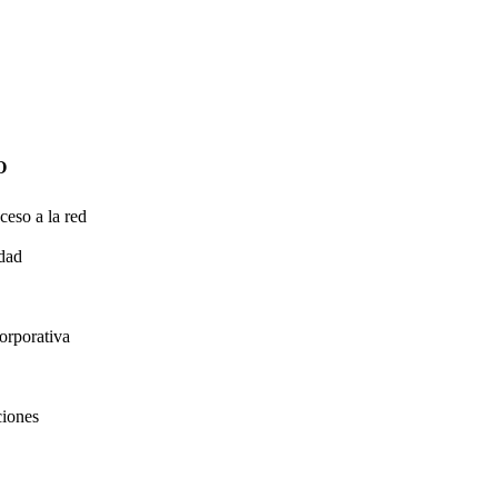
O
ceso a la red
idad
orporativa
ciones