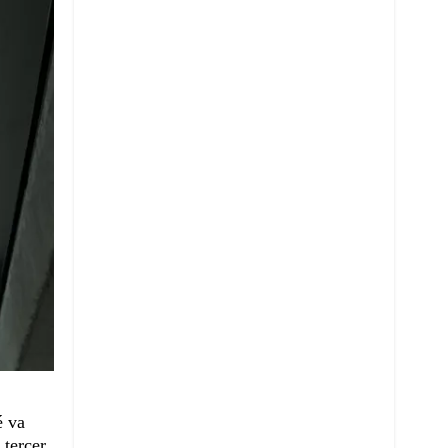
é va
 tercer