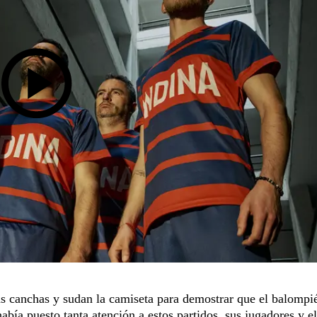
s canchas y sudan la camiseta para demostrar que el balompi
bía puesto tanta atención a estos partidos, sus jugadores y el