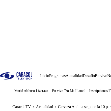
Inicio
Programas
Actualidad
Desafío
En vivo
No
Murió Alfonso Lizarazo
En vivo 'Yo Me Llamo'
Inscripciones '
Juegos
Caracol TV
/
Actualidad
/
Cerveza Andina se pone la 10 par