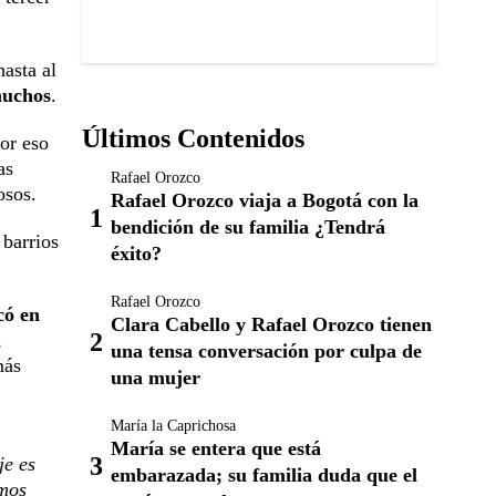
hasta al
muchos
.
Últimos Contenidos
or eso
as
Rafael Orozco
osos.
Rafael Orozco viaja a Bogotá con la
bendición de su familia ¿Tendrá
 barrios
éxito?
Rafael Orozco
có en
Clara Cabello y Rafael Orozco tienen
,
una tensa conversación por culpa de
más
una mujer
María la Caprichosa
María se entera que está
je es
embarazada; su familia duda que el
imos