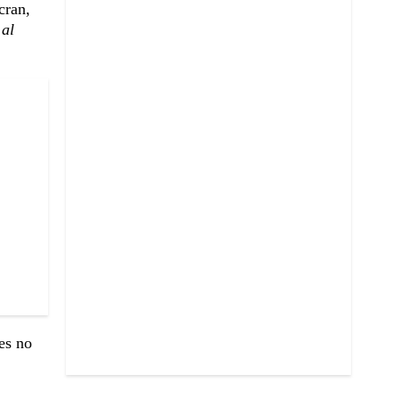
cran,
 al
es no