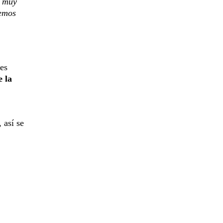
n muy
bemos
des
e la
 así se