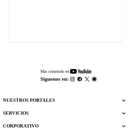
youtube-
Más contenido en
footer
instagram
facebook
twitter
google
Síguenos en:
NUESTROS PORTALES
SERVICIOS
CORPORATIVO