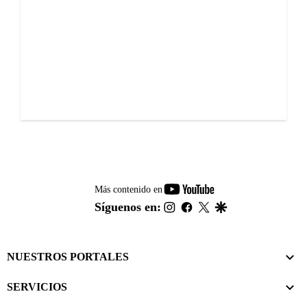
youtube-
Más contenido en
footer
instagram
facebook
twitter
google
Síguenos en:
NUESTROS PORTALES
SERVICIOS