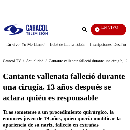
PUBLICIDAD
EN VIVO
Santa
Enviar
búsqueda
En vivo 'Yo Me Llamo'
Bebé de Laura Tobón
Inscripciones 'Desafío'
Caracol TV
/
Actualidad
/
Cantante vallenata falleció durante una cirugía, 13
Cantante vallenata falleció durante
una cirugía, 13 años después se
aclara quién es responsable
Tras someterse a un procedimiento quirúrgico, la
entonces joven de 19 años, quien quería modificar la
apariencia de su nariz, falleció en extrañas