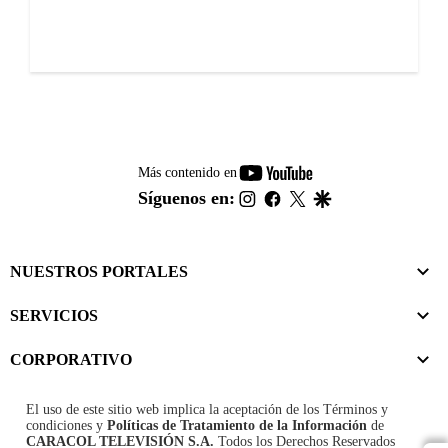
youtube-
Más contenido en
footer
instagram
facebook
twitter
google
Síguenos en:
NUESTROS PORTALES
SERVICIOS
CORPORATIVO
El uso de este sitio web implica la aceptación de los
Términos y
condiciones
y
Políticas de Tratamiento de la Información
de
CARACOL TELEVISIÓN S.A.
Todos los Derechos Reservados