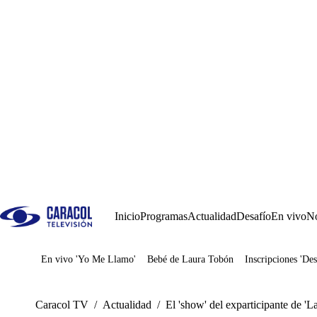
Inicio
Programas
Actualidad
Desafío
En vivo
No
En vivo 'Yo Me Llamo'
Bebé de Laura Tobón
Inscripciones 'Des
Juegos
Caracol TV
/
Actualidad
/
El 'show' del exparticipante de 