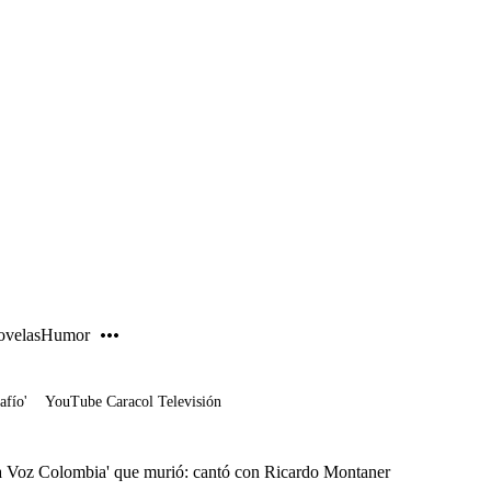
PUBLICIDAD
velas
Humor
afío'
YouTube Caracol Televisión
'La Voz Colombia' que murió: cantó con Ricardo Montaner