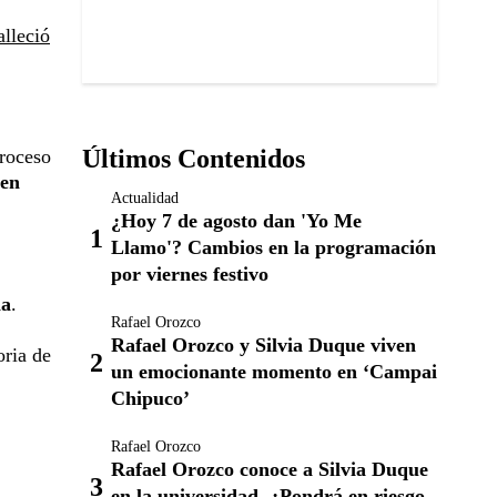
alleció
Últimos Contenidos
proceso
 en
Actualidad
¿Hoy 7 de agosto dan 'Yo Me
Llamo'? Cambios en la programación
por viernes festivo
ia
.
Rafael Orozco
Rafael Orozco y Silvia Duque viven
oria de
un emocionante momento en ‘Campai
Chipuco’
Rafael Orozco
Rafael Orozco conoce a Silvia Duque
en la universidad. ¿Pondrá en riesgo