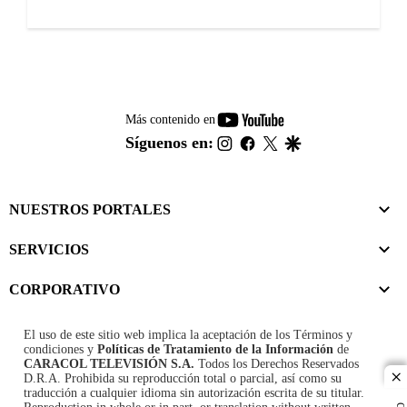
youtube-
Más contenido en
footer
instagram
facebook
twitter
google
Síguenos en:
NUESTROS PORTALES
SERVICIOS
CORPORATIVO
El uso de este sitio web implica la aceptación de los
Términos y
condiciones
y
Políticas de Tratamiento de la Información
de
CARACOL TELEVISIÓN S.A.
Todos los Derechos Reservados
D.R.A. Prohibida su reproducción total o parcial, así como su
cl
traducción a cualquier idioma sin autorización escrita de su titular.