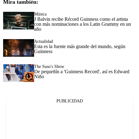
Mira también:
Música
J Balvin recibe Récord Guinness como el artista
con más nominaciones a los Latin Grammy en un
año
Actualidad
Esta es la fuente más grande del mundo, según
Guinness
The Suso's Show
De pequeñín a 'Guinness Record', así es Edward
Niño
PUBLICIDAD