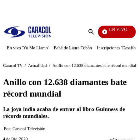
PUBLICIDAD
EN VIVO
Diario De Diana
Enviar
búsqueda
En vivo 'Yo Me Llamo'
Bebé de Laura Tobón
Inscripciones 'Desafío'
Caracol TV
/
Actualidad
/
Anillo con 12.638 diamantes bate récord mundial
Anillo con 12.638 diamantes bate
récord mundial
La joya india acaba de entrar al libro Guinness de
récords mundiales.
Por:
Caracol Televisión
4 de Dic, 2020