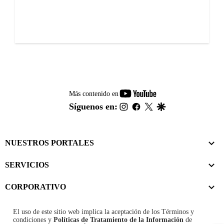
youtube-
Más contenido en
footer
instagram
facebook
twitter
google
Síguenos en:
NUESTROS PORTALES
SERVICIOS
CORPORATIVO
El uso de este sitio web implica la aceptación de los
Términos y
condiciones
y
Políticas de Tratamiento de la Información
de