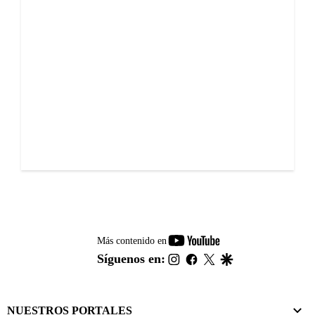
youtube-
Más contenido en
footer
instagram
facebook
twitter
google
Síguenos en:
NUESTROS PORTALES