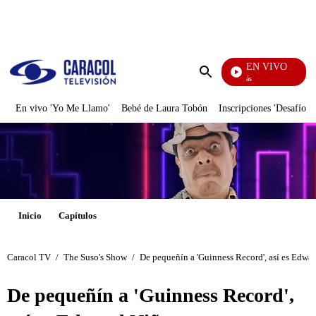
PUBLICIDAD
EN VIVO
También Caerás
Enviar
búsqueda
En vivo 'Yo Me Llamo'
Bebé de Laura Tobón
Inscripciones 'Desafío'
Inicio
Capítulos
Caracol TV
/
The Suso's Show
/
De pequeñín a 'Guinness Record', así es Edwa
De pequeñín a 'Guinness Record',