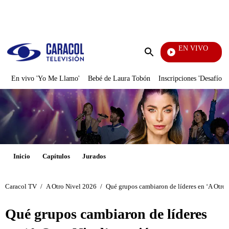
PUBLICIDAD
EN VIVO
También Caerás
Enviar
búsqueda
En vivo 'Yo Me Llamo'
Bebé de Laura Tobón
Inscripciones 'Desafío'
Inicio
Capítulos
Jurados
Caracol TV
/
A Otro Nivel 2026
/
Qué grupos cambiaron de líderes en ‘A Otro 
Qué grupos cambiaron de líderes