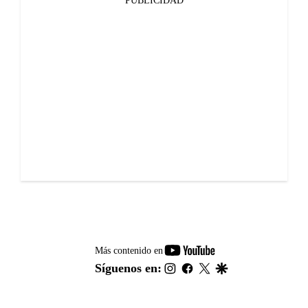
PUBLICIDAD
youtube-
Más contenido en
footer
instagram
facebook
twitter
google
Síguenos en: