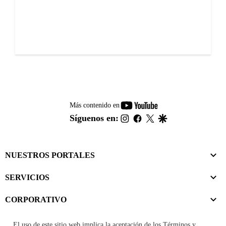
youtube-
Más contenido en
footer
instagram
facebook
twitter
google
Síguenos en:
NUESTROS PORTALES
SERVICIOS
CORPORATIVO
El uso de este sitio web implica la aceptación de los
Términos y