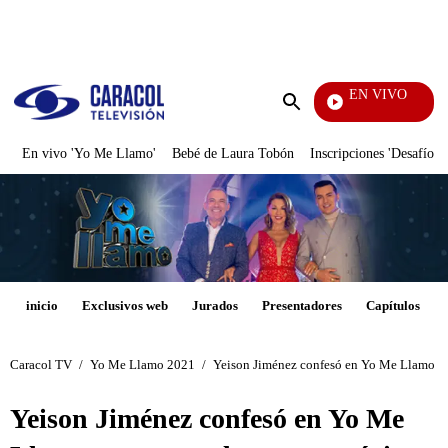
PUBLICIDAD
EN VIVO
También Caerás
Enviar
búsqueda
En vivo 'Yo Me Llamo'
Bebé de Laura Tobón
Inscripciones 'Desafío'
inicio
Exclusivos web
Jurados
Presentadores
Capítulos
Caracol TV
/
Yo Me Llamo 2021
/
Yeison Jiménez confesó en Yo Me Llamo que
Yeison Jiménez confesó en Yo Me