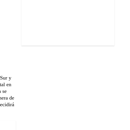
 Sur y
tal en
n se
nera de
ecidirá