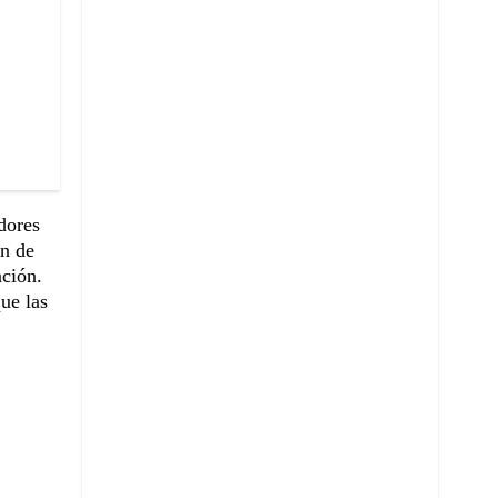
dores
an de
ación.
ue las