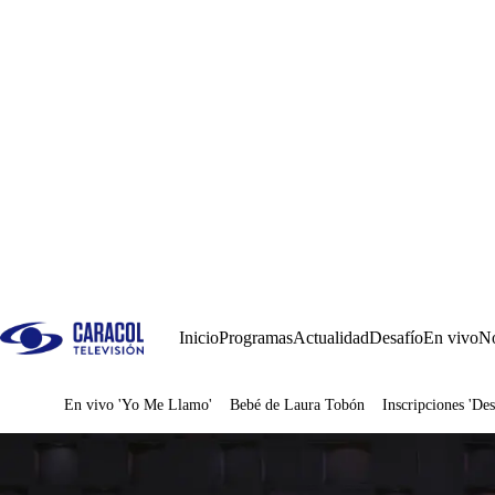
Inicio
Programas
Actualidad
Desafío
En vivo
No
En vivo 'Yo Me Llamo'
Bebé de Laura Tobón
Inscripciones 'Des
Juegos