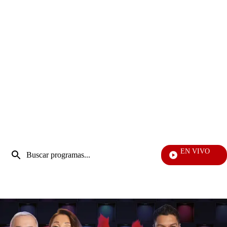
Entrada
EN VIVO
de
Televentas
Enviar
búsqueda
búsqueda