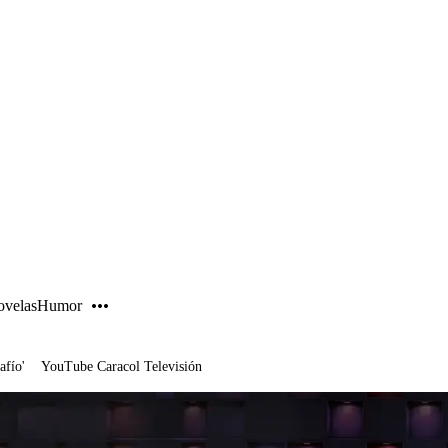
PUBLICIDAD
velas
Humor
afío'
YouTube Caracol Televisión