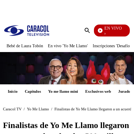
PUBLICIDAD
EN VIVO
María 
Enviar
búsqueda
Bebé de Laura Tobón
En vivo 'Yo Me Llamo'
Inscripciones 'Desafío'
Inicio
Capítulos
Yo me llamo mini
Exclusivos web
Jurados
Caracol TV
/
Yo Me Llamo
/
Finalistas de Yo Me Llamo llegaron a un acuerdo 
Finalistas de Yo Me Llamo llegaron