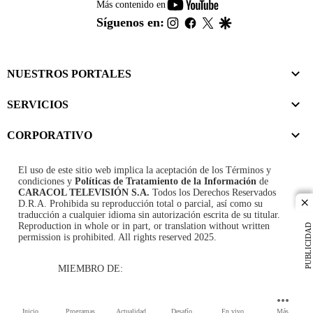
youtube-
Más contenido en
footer
instagram
facebook
twitter
google
Síguenos en:
NUESTROS PORTALES
SERVICIOS
CORPORATIVO
El uso de este sitio web implica la aceptación de los
Términos y
condiciones
y
Políticas de Tratamiento de la Información
de
CARACOL TELEVISIÓN S.A.
Todos los Derechos Reservados
D.R.A. Prohibida su reproducción total o parcial, así como su
cl
traducción a cualquier idioma sin autorización escrita de su titular.
Reproduction in whole or in part, or translation without written
PUBLICIDAD
permission is prohibited. All rights reserved 2025.
MIEMBRO DE:
Inicio
Programas
Actualidad
Desafío
En vivo
Más