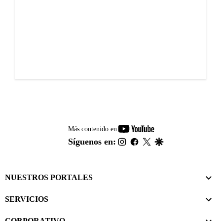
youtube-
Más contenido en
footer
instagram
facebook
twitter
google
Síguenos en:
NUESTROS PORTALES
SERVICIOS
CORPORATIVO