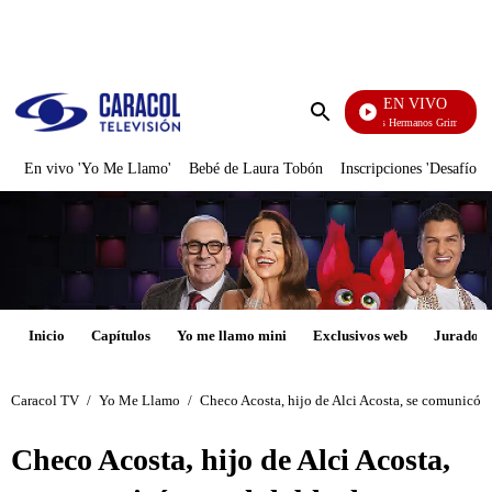
PUBLICIDAD
EN VIVO
Cuentos De Los Hermanos Grimm
Enviar
búsqueda
En vivo 'Yo Me Llamo'
Bebé de Laura Tobón
Inscripciones 'Desafío'
Inicio
Capítulos
Yo me llamo mini
Exclusivos web
Jurados
Caracol TV
/
Yo Me Llamo
/
Checo Acosta, hijo de Alci Acosta, se comunicó 
Checo Acosta, hijo de Alci Acosta,