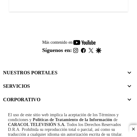
youtube-
Más contenido en
footer
instagram
facebook
twitter
google
Síguenos en:
NUESTROS PORTALES
SERVICIOS
CORPORATIVO
El uso de este sitio web implica la aceptación de los
Términos y
condiciones
y
Políticas de Tratamiento de la Información
de
CARACOL TELEVISIÓN S.A.
Todos los Derechos Reservados
D.R.A. Prohibida su reproducción total o parcial, así como su
cl
traducción a cualquier idioma sin autorización escrita de su titular.