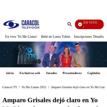
PUBLICIDAD
EN VIVO
Los Informantes
Enviar
búsqueda
En vivo 'Yo Me Llamo'
Bebé de Laura Tobón
Inscripciones 'Desafío'
inicio
Exclusivos web
Jurados
Presentadores
Capítulos
Caracol TV
/
Yo Me Llamo 2021
/
Amparo Grisales dejó claro en Yo Me Llamo 
Amparo Grisales dejó claro en Yo