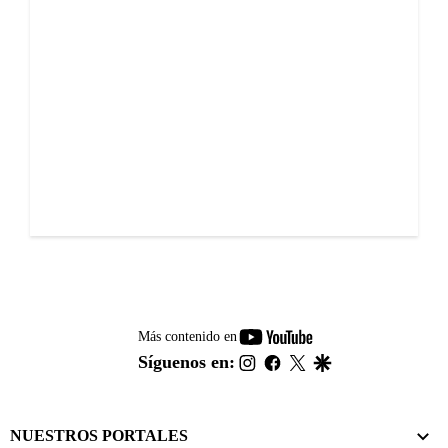
youtube-
Más contenido en
footer
instagram
facebook
twitter
google
Síguenos en:
NUESTROS PORTALES