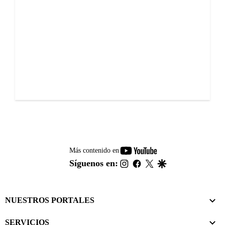
youtube-
Más contenido en
footer
instagram
facebook
twitter
google
Síguenos en:
NUESTROS PORTALES
SERVICIOS